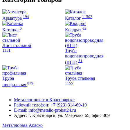
194
11502
Арматура
Каталог
6
82
Катанка
Квадрат
Лист стальной
1351
Труба
водогазопроводная
51
(ВГП)
Труба
Труба стальная
879
1155
профильная
Металлопрокат в Красноярске
Рабочий телефон: +7 (923) 314-69-19
E-mail: info@metallo-prokat24.ru
Адрес: г. Красноярск, ул. Маерчака 65, офис 309
Металлобаза Абаско