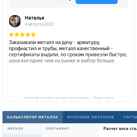
Абаско Металлобаза на карте Красноярска — Яндекс Карты