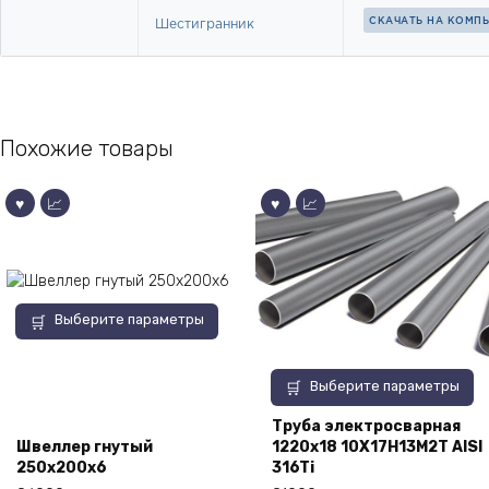
Похожие товары
Этот
Выберите параметры
товар
имеет
Этот
несколько
Выберите параметры
товар
вариаций.
имеет
Труба электросварная
Опции
Швеллер гнутый
1220х18 10Х17Н13М2Т AISI
несколько
можно
250х200х6
316Ti
вариаций.
выбрать