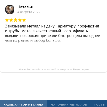
Абаско Металлобаза на карте Красноярска — Яндекс Карты