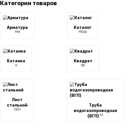
на
Категории товаров
товара.
странице
товара.
Арматура
Каталог
194
11502
Катанка
Квадрат
6
82
Лист
стальной
Труба
1351
водогазопроводная
51
(ВГП)