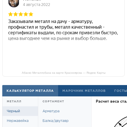
Абаско Металлобаза на карте Красноярска — Яндекс Карты