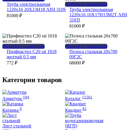
товар
Этот
Труба электросварная
Выберите параметры
имеет
товар
1220х16 20Х23Н18 AISI 310S
Труба электросварная
несколько
имеет
1220х16 10Х17Н13М2Т AISI
81000
₽
вариаций.
несколько
316Ti
Опции
вариаций.
81000
₽
можно
Опции
выбрать
можно
на
выбрать
странице
на
Этот
Этот
Выберите параметры
Выберите параметры
товара.
странице
товар
товар
Профнастил С20 ral 1018
Полоса стальная 20х700
товара.
имеет
имеет
желтый 0.5 мм
09Г2С
несколько
несколько
772
₽
68000
₽
вариаций.
вариаций.
Опции
Опции
можно
можно
Категории товаров
выбрать
выбрать
на
на
странице
странице
194
11502
товара.
товара.
Арматура
Каталог
6
82
Катанка
Квадрат
Лист стальной