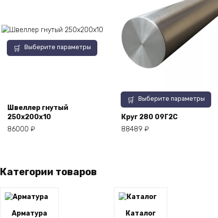
Этот
Выберите параметры
товар
имеет
несколько
вариаций.
Опции
Этот
Выберите параметры
можно
товар
Швеллер гнутый
выбрать
имеет
250х200х10
Круг 280 09Г2С
на
несколько
86000
₽
88489
₽
странице
вариаций.
товара.
Опции
можно
выбрать
Категории товаров
на
странице
товара.
Арматура
Каталог