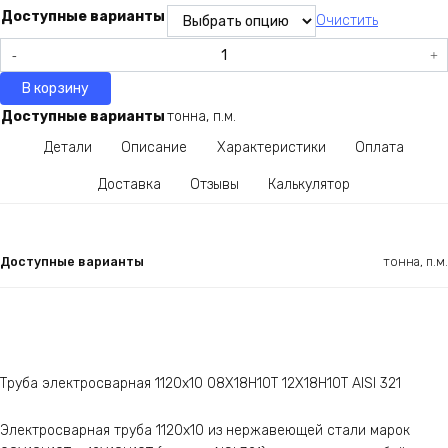
Доступные варианты
Очистить
Количество
товара
В корзину
Труба
электросварная
Доступные варианты
тонна, п.м.
1120х10
Детали
Описание
Характеристики
Оплата
08Х18Н10Т
12Х18Н10Т
Доставка
Отзывы
Калькулятор
AISI
321
Доступные варианты
тонна, п.м.
Труба электросварная 1120х10 08Х18Н10Т 12Х18Н10Т AISI 321
Электросварная труба 1120х10 из нержавеющей стали марок