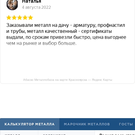
Абаско Металлобаза на карте Красноярска — Яндекс Карты