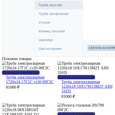
Похожие товары
Этот
Выберите параметры
товар
Этот
Труба электросварная
Выберите параметры
имеет
товар
1720х24 17Г1С ст20 09Г2С
Труба электросварная
несколько
имеет
1220х18 10Х17Н13М2Т AISI
81000
₽
вариаций.
несколько
316Ti
Опции
вариаций.
81000
₽
можно
Опции
выбрать
можно
на
выбрать
странице
на
Этот
Выберите параметры