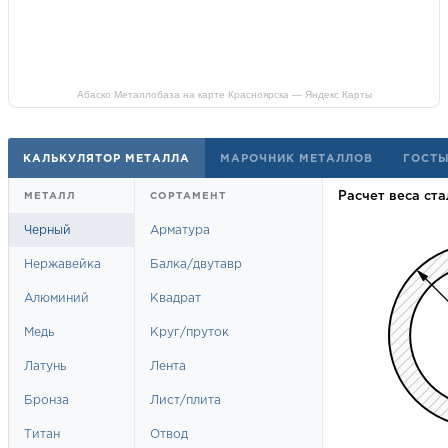
Абаско Металлобаза на карте Красноярска — Яндекс Карты