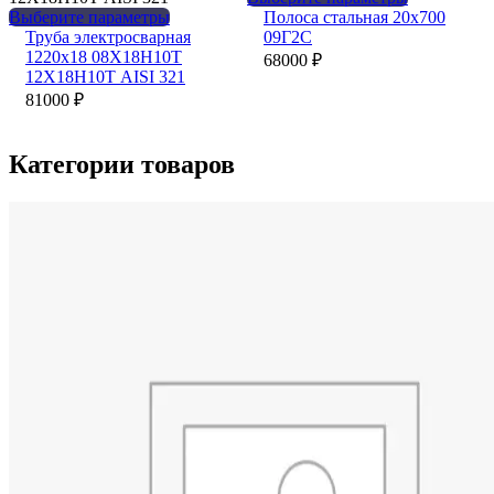
товара.
странице
Этот
товар
Выберите параметры
Полоса стальная 20х700
товара.
товар
имеет
Труба электросварная
09Г2С
имеет
несколько
1220х18 08Х18Н10Т
68000
₽
несколько
вариаций.
12Х18Н10Т AISI 321
вариаций.
Опции
81000
₽
Опции
можно
можно
выбрать
выбрать
на
Категории товаров
на
странице
странице
товара.
товара.