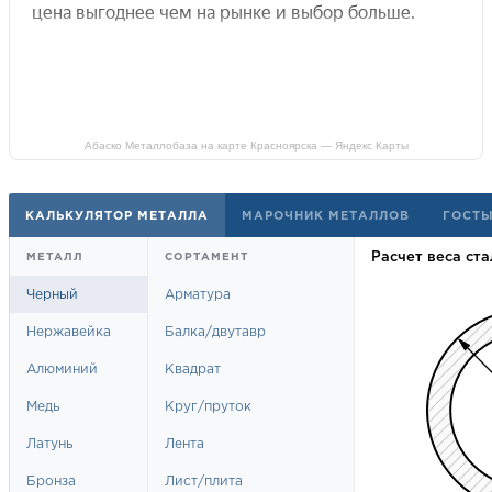
Абаско Металлобаза на карте Красноярска — Яндекс Карты