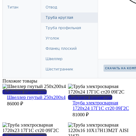
Похожие товары
Этот
Выберите параметры
товар
Этот
Швеллер гнутый 250х200х4
Выберите параметры
имеет
товар
Труба электросварная
86000
₽
несколько
имеет
1720х24 17Г1С ст20 09Г2С
вариаций.
несколько
81000
₽
Опции
вариаций.
можно
Опции
выбрать
можно
на
выбрать
Этот
Выберите параметры