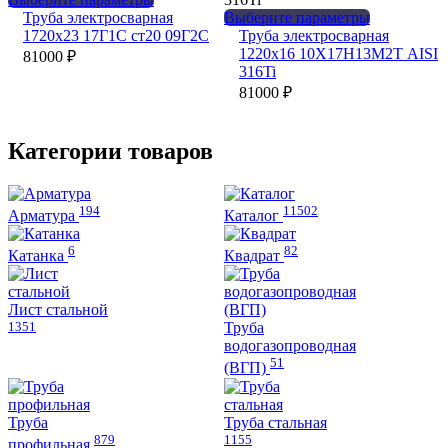
странице
на
товар
Этот
Труба электросварная
Выберите параметры
товара.
странице
имеет
товар
1720х23 17Г1С ст20 09Г2С
Труба электросварная
товара.
несколько
имеет
1220х16 10Х17Н13М2Т AISI
81000
₽
вариаций.
несколько
316Ti
Опции
вариаций.
81000
₽
можно
Опции
выбрать
можно
на
выбрать
Категории товаров
странице
на
товара.
странице
товара.
194
11502
Арматура
Каталог
6
82
Катанка
Квадрат
Лист стальной
1351
Труба
водогазопроводная
51
(ВГП)
Труба
Труба стальная
879
1155
профильная