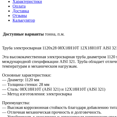
Характеристики
AISI
Оплата
321
Доставка
Отзывы
Калькулятор
Доступные варианты
тонна, п.м.
Труба электросварная 1120х28 08Х18Н10Т 12Х18Н10Т AISI 32
Эта высококачественная электросварная труба диаметром 1120
международной спецификации AISI 321. Труба обладает отлич
температурам и механическим нагрузкам.
Основные характеристики:
— Диаметр: 1120 мм
— Толщина стенки: 28 мм
— Сталь: 08Х18Н10Т (AISI 321) и 12Х18Н10Т (AISI 321)
— Метод изготовления: электросварка
Преимущества:
— Высокая коррозионная стойкость благодаря добавлению тита
— Отличная механическая прочность и долговечность.
— Устойчивость к окислению и агрессивным химическим сред