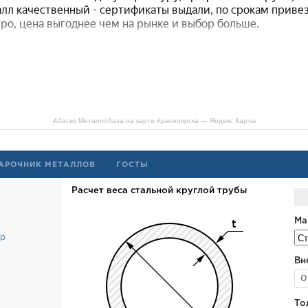
Абаско Металлобаза на карте Красноярска — Яндекс Карты