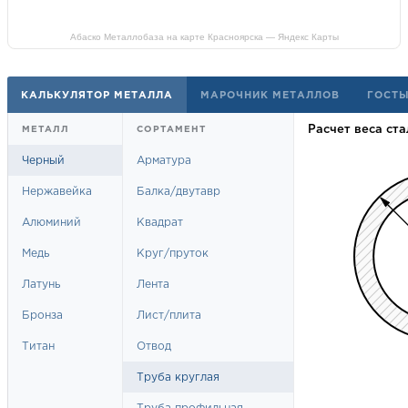
Абаско Металлобаза на карте Красноярска — Яндекс Карты