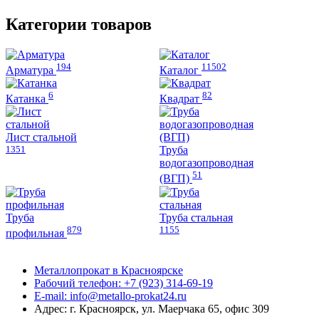
на
странице
Категории товаров
товара.
194
11502
Арматура
Каталог
6
82
Катанка
Квадрат
Лист стальной
1351
Труба
водогазопроводная
51
(ВГП)
Труба
Труба стальная
879
1155
профильная
Металлопрокат в Красноярске
Рабочий телефон: +7 (923) 314-69-19
E-mail: info@metallo-prokat24.ru
Адрес: г. Красноярск, ул. Маерчака 65, офис 309