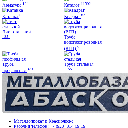
194
11502
странице
странице
Арматура
Каталог
товара.
товара.
6
82
Катанка
Квадрат
Лист стальной
1351
Труба
водогазопроводная
51
(ВГП)
Труба
Труба стальная
879
1155
профильная
Металлопрокат в Красноярске
Рабочий телефон: +7 (923) 314-69-19