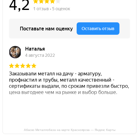
Абаско Металлобаза на карте Красноярска — Яндекс Карты