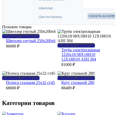
Похожие товары
Этот
Выберите параметры
товар
Швеллер гнутый 250х200х6
имеет
Этот
Выберите параметры
86000
₽
несколько
товар
Труба электросварная
вариаций.
имеет
1220х18 08Х18Н10
Опции
несколько
12Х18Н10 AISI 304
можно
вариаций.
81000
₽
выбрать
Опции
на
можно
странице
выбрать
Этот
Этот
Выберите параметры
Выберите параметры
товара.
на
товар
товар
Полоса стальная 25х32 ст45
Круг стальной 280
странице
имеет
имеет
68000
₽
88489
₽
товара.
несколько
несколько
вариаций.
вариаций.
Опции
Опции
Категории товаров
можно
можно
выбрать
выбрать
на
на