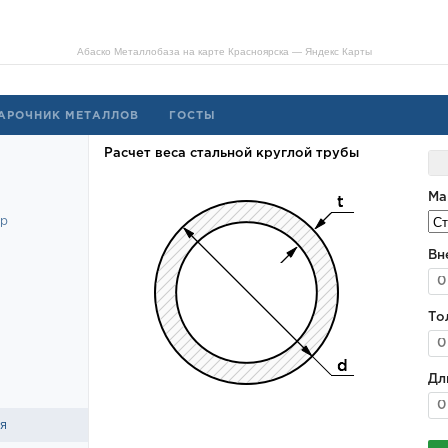
Абаско Металлобаза на карте Красноярска — Яндекс Карты