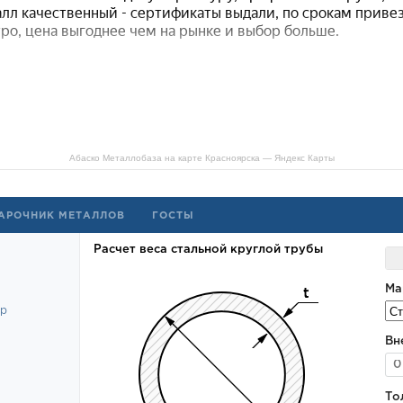
Абаско Металлобаза на карте Красноярска — Яндекс Карты