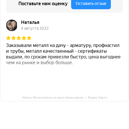
Абаско Металлобаза на карте Красноярска — Яндекс Карты