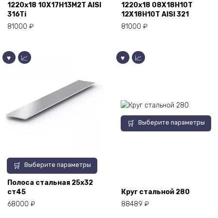
1220х18 10Х17Н13М2Т AISI
1220х18 08Х18Н10Т
несколько
несколько
316Ti
12Х18Н10Т AISI 321
вариаций.
вариаций.
Опции
Опции
81000
₽
81000
₽
можно
можно
выбрать
выбрать
на
на
странице
странице
товара.
товара.
Этот
Выберите параметры
товар
имеет
несколько
вариаций.
Этот
Выберите параметры
Опции
товар
можно
имеет
Полоса стальная 25х32
выбрать
ст45
Круг стальной 280
несколько
на
вариаций.
68000
₽
88489
₽
странице
Опции