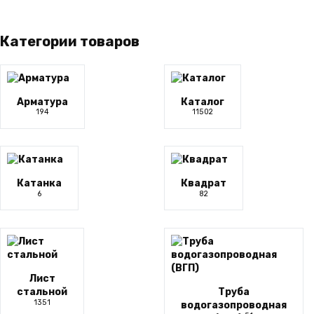
товара.
можно
выбрать
на
Категории товаров
странице
товара.
Арматура
Каталог
194
11502
Катанка
Квадрат
6
82
Лист
стальной
Труба
1351
водогазопроводная