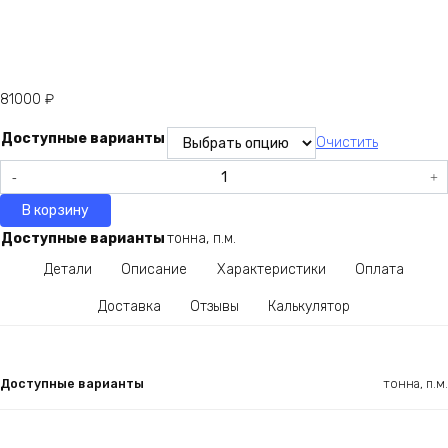
81000
₽
Доступные варианты
Очистить
Количество
товара
В корзину
Труба
электросварная
Доступные варианты
тонна, п.м.
1420х28
Детали
Описание
Характеристики
Оплата
ст3
Доставка
Отзывы
Калькулятор
Доступные варианты
тонна, п.м.